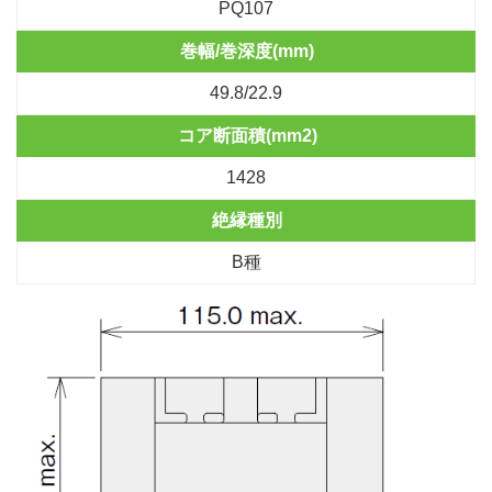
PQ107
巻幅/巻深度(mm)
49.8/22.9
コア断面積(mm2)
1428
絶縁種別
B種