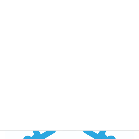
パートナーシップ構築宣言
とは、事業者が、サプライチェ
ーン全体の付加価値向上、大企業と中小企業の共存共栄を
目指し、「発注者」側の立場から、「代表権のある者の名
前」で宣言するものです。
当社では、取り引き先企業様との共栄共存を目指し、適切
な取り引き関係を推進すると共に、事業を通じて持続的な
社会貢献を行いながら、企業価値の向上と社会の発展に取
り組んでまいります。
セキュリティアクション